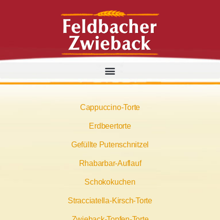
Cappuccino-Torte
Erdbeertorte
Gefüllte Putenschnitzel
Rhabarbar-Auflauf
Schokokuchen
Stracciatella-Kirsch-Torte
Zwieback-Topfen-Torte