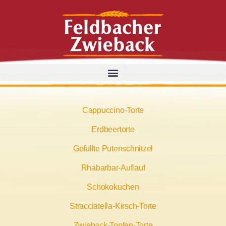
Cappuccino-Torte
Erdbeertorte
Gefüllte Putenschnitzel
Rhabarbar-Auflauf
Schokokuchen
Stracciatella-Kirsch-Torte
Zwieback-Topfen-Torte